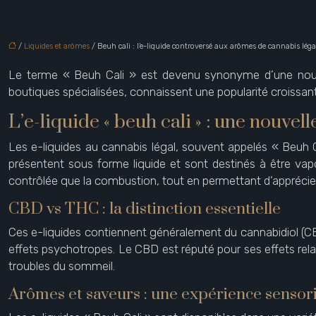
/
Liquides et arômes
/ Beuh cali : l’e-liquide controversé aux arômes de cannabis léga
Le terme « Beuh Cali » est devenu synonyme d’une nouvel
boutiques spécialisées, connaissent une popularité croissan
L’e-liquide « beuh cali » : une nouv
Les e-liquides au cannabis légal, souvent appelés « Beuh C
présentent sous forme liquide et sont destinés à être vap
contrôlée que la combustion, tout en permettant d’apprécier 
CBD vs THC : la distinction essentielle
Ces e-liquides contiennent généralement du cannabidiol (C
effets psychotropes. Le CBD est réputé pour ses effets relaxa
troubles du sommeil.
Arômes et saveurs : une expérience sensorie