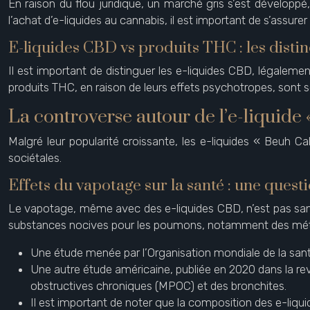
En raison du flou juridique, un marché gris s’est développ
l’achat d’e-liquides au cannabis, il est important de s’assurer
E-liquides CBD vs produits THC : les distin
Il est important de distinguer les e-liquides CBD, légaleme
produits THC, en raison de leurs effets psychotropes, sont s
La controverse autour de l’e-liquide «
Malgré leur popularité croissante, les e-liquides « Beuh Ca
sociétales.
Effets du vapotage sur la santé : une ques
Le vapotage, même avec des e-liquides CBD, n’est pas sans
substances nocives pour les poumons, notamment des métau
Une étude menée par l’Organisation mondiale de la san
Une autre étude américaine, publiée en 2020 dans la r
obstructives chroniques (MPOC) et des bronchites.
Il est important de noter que la composition des e-liquid