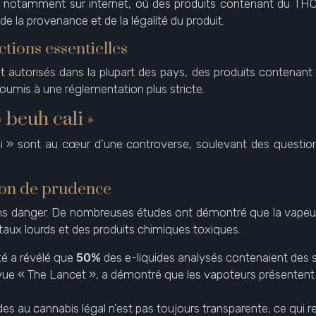
é, notamment sur internet, où des produits contenant du THC
 de la provenance et de la légalité du produit.
ctions essentielles
nt autorisés dans la plupart des pays, des produits contenant 
oumis à une réglementation plus stricte.
 beuh cali »
li » sont au cœur d’une controverse, soulevant des questions
tion de prudence
 danger. De nombreuses études ont démontré que la vapeur p
x lourds et des produits chimiques toxiques.
té a révélé que
50%
des e-liquides analysés contenaient des
evue « The Lancet », a démontré que les vapoteurs présentent
es au cannabis légal n’est pas toujours transparente, ce qui rend