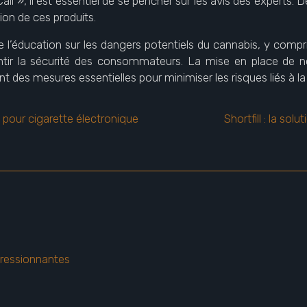
li », il est essentiel de se pencher sur les avis des experts. 
tion de ces produits.
de l’éducation sur les dangers potentiels du cannabis, y compri
tir la sécurité des consommateurs. La mise en place de no
t des mesures essentielles pour minimiser les risques liés à 
 pour cigarette électronique
Shortfill : la s
ressionnantes