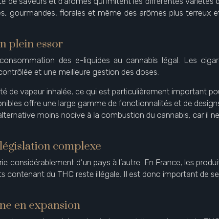
é de saveurs et d’arômes qui imitent les différentes variétés d
ées, gourmandes, florales et même des arômes plus terreux
 plein essor
onsommation des e-liquides au cannabis légal. Les cigare
contrôlée et une meilleure gestion des doses.
 de vapeur inhalée, ce qui est particulièrement important pou
onibles offre une large gamme de fonctionnalités et de design
rnative moins nocive à la combustion du cannabis, car il ne 
 législation complexe
arie considérablement d’un pays à l’autre. En France, les prod
s contenant du THC reste illégale. Il est donc important de se
ène en expansion