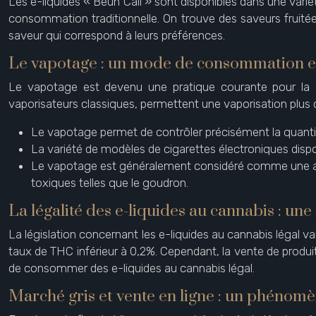
Les e-liquides « Beuh Cali » sont disponibles dans une variét
consommation traditionnelle. On trouve des saveurs fruit
saveur qui correspond à leurs préférences.
Le vapotage : un mode de consommation en
Le vapotage est devenu une pratique courante pour la c
vaporisateurs classiques, permettent une vaporisation plus 
Le vapotage permet de contrôler précisément la quantité
La variété de modèles de cigarettes électroniques disp
Le vapotage est généralement considéré comme une alte
toxiques telles que le goudron.
La légalité des e-liquides au cannabis : une
La législation concernant les e-liquides au cannabis légal v
taux de THC inférieur à 0,2%. Cependant, la vente de produit
de consommer des e-liquides au cannabis légal.
Marché gris et vente en ligne : un phénom