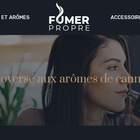
S ET ARÔMES
ACCESSOIR
ntroversé aux arômes de cann