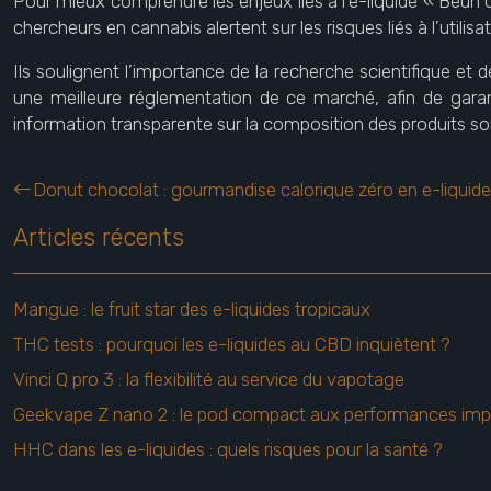
Pour mieux comprendre les enjeux liés à l’e-liquide « Beuh Ca
chercheurs en cannabis alertent sur les risques liés à l’utilisa
Ils soulignent l’importance de la recherche scientifique et 
une meilleure réglementation de ce marché, afin de garan
information transparente sur la composition des produits son
Donut chocolat : gourmandise calorique zéro en e-liquide
Articles récents
Mangue : le fruit star des e-liquides tropicaux
THC tests : pourquoi les e-liquides au CBD inquiètent ?
Vinci Q pro 3 : la flexibilité au service du vapotage
Geekvape Z nano 2 : le pod compact aux performances imp
HHC dans les e-liquides : quels risques pour la santé ?