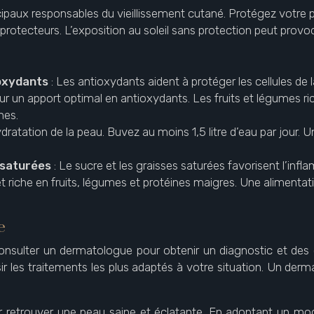
rincipaux responsables du vieillissement cutané. Protégez votre 
rotecteurs. L’exposition au soleil sans protection peut provoq
ioxydants
: Les antioxydants aident à protéger les cellules de
ur un apport optimal en antioxydants. Les fruits et légumes r
nes.
’hydratation de la peau. Buvez au moins 1,5 litre d’eau par jou
 saturées
: Le sucre et les graisses saturées favorisent l’in
 riche en fruits, légumes et protéines maigres. Une alimentati
e
onsulter un dermatologue pour obtenir un diagnostic et des
r les traitements les plus adaptés à votre situation. Un derm
 retrouver une peau saine et éclatante. En adoptant un mo