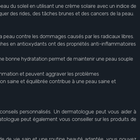
peau du soleil en utilisant une crème solaire avec un indice de
uer des rides, des tâches brunes et des cancers de la peau.
 la peau contre les dommages causés par les radicaux libres.
iches en antioxydants ont des propriétés anti-inflammatoires
r. Une bonne hydratation permet de maintenir une peau souple
flammation et peuvent aggraver les problèmes
on saine et équilibrée contribue à une peau saine et
 conseils personnalisés. Un dermatologue peut vous aider à
atologue peut également vous conseiller sur les produits de
de de vie sain et une routine beauté adaptée, vous pouvez