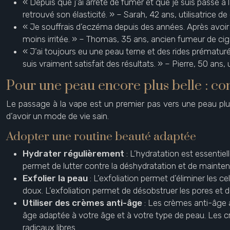
« Depuis que j’ai arrêté de fumer et que je suis passé
retrouvé son élasticité. » – Sarah, 42 ans, utilisatrice d
« Je souffrais d’eczéma depuis des années. Après avoi
moins irritée. » – Thomas, 35 ans, ancien fumeur de cig
« J’ai toujours eu une peau terne et des rides prématuré
suis vraiment satisfait des résultats. » – Pierre, 50 ans, 
Pour une peau encore plus belle : con
Le passage à la vape est un premier pas vers une peau plus
d’avoir un mode de vie sain.
Adopter une routine beauté adaptée
Hydrater régulièrement
: L’hydratation est essenti
permet de lutter contre la déshydratation et de mainteni
Exfolier la peau
: L’exfoliation permet d’éliminer les 
doux. L’exfoliation permet de désobstruer les pores et de
Utiliser des crèmes anti-âge
: Les crèmes anti-âge a
âge adaptée à votre âge et à votre type de peau. Les 
radicaux libres.