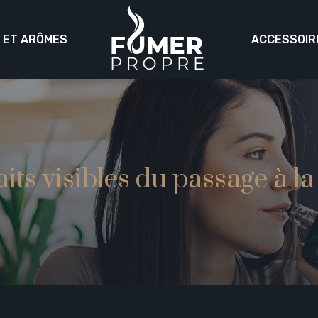
S ET ARÔMES
ACCESSOIR
its visibles du passage à l