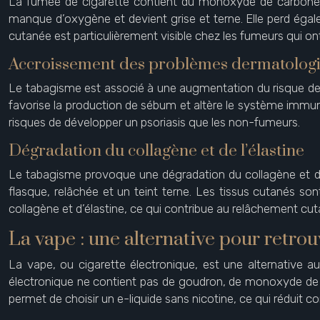
La fumée de cigarette contient du monoxyde de carbone, u
manque d’oxygène et devient grise et terne. Elle perd égal
cutanée est particulièrement visible chez les fumeurs qui on
Accroissement des problèmes dermatolog
Le tabagisme est associé à une augmentation du risque de d
favorise la production de sébum et altère le système immuni
risques de développer un psoriasis que les non-fumeurs.
Dégradation du collagène et de l’élastine
Le tabagisme provoque une dégradation du collagène et de l’
flasque, relâchée et un teint terne. Les tissus cutanés son
collagène et d’élastine, ce qui contribue au relâchement cut
La vape : une alternative pour retro
La vape, ou cigarette électronique, est une alternative 
électronique ne contient pas de goudron, de monoxyde de c
permet de choisir un e-liquide sans nicotine, ce qui réduit c