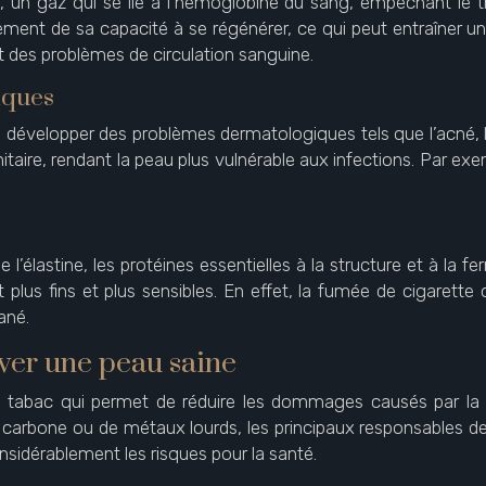
n gaz qui se lie à l’hémoglobine du sang, empêchant le tra
ement de sa capacité à se régénérer, ce qui peut entraîner un
t des problèmes de circulation sanguine.
iques
évelopper des problèmes dermatologiques tels que l’acné, l’ec
taire, rendant la peau plus vulnérable aux infections. Par ex
élastine, les protéines essentielles à la structure et à la f
t plus fins et plus sensibles. En effet, la fumée de cigarett
ané.
uver une peau saine
au tabac qui permet de réduire les dommages causés par la 
arbone ou de métaux lourds, les principaux responsables des 
onsidérablement les risques pour la santé.