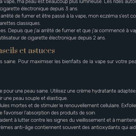
 à la vape, ma peau est beaucoup plus lumineuse. Les rides a
e cigarette électronique depuis 3 ans.
r arrêté de fumer et être passé à la vape, mon eczéma s’est 
arettes classiques.
es. Depuis que j’ai arrêté de fumer et que j’ai commencé à vap
utilisateur de cigarette électronique depuis 2 ans.
seils et astuces
 saine. Pour maximiser les bienfaits de la vape sur votre pea
elle pour une peau saine. Utilisez une crème hydratante adapté
r une peau souple et élastique.
cellules mortes et de stimuler le renouvellement cellulaire. Ex
 favoriser l’absorption des produits de soin.
ident à lutter contre les signes du vieillissement et à mainte
crèmes anti-âge contiennent souvent des antioxydants qui ai